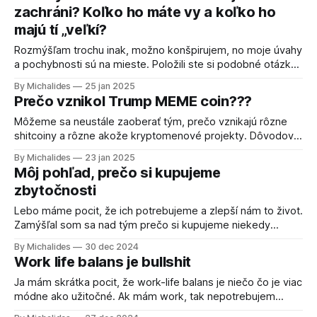
okoreniť spôsobom, kedy budete dokupovať pri určitých
zachráni? Koľko ho máte vy a koľko ho
poklesoch. Kupovanie pri poklesoch Akonáhle cena klesne
majú tí „veľkí?
o 5 či 10 %, urobíte nejaký
Rozmýšľam trochu inak, možno konšpirujem, no moje úvahy
a pochybnosti sú na mieste. Položili ste si podobné otázky
aj vy? Neustále rozmýšľam nad tým, ako presne by dokázal
By Michalides
25 jan 2025
Bitcoin nahradiť terajšie FIAT peniaze. Bitcoin ako peniaze
Prečo vznikol Trump MEME coin???
alebo spôsob, ktorý by mohol nahradiť FIAT menu a to
nielen na Slovensku alebo
Môžeme sa neustále zaoberať tým, prečo vznikajú rôzne
shitcoiny a rôzne akože kryptomenové projekty. Dôvodov
môže byť niekoľko a začnem od tých viac
By Michalides
23 jan 2025
sofistikovanejších. Neľakajte sa, sú rovnako ďaleko od
Môj pohľad, prečo si kupujeme
pravdy ako teraz známy oficiálny coin Donalda Trumpa.
zbytočnosti
Bitcoin je drahý, to je jeden z hlavných argumentov ľudí,
ktorí si
Lebo máme pocit, že ich potrebujeme a zlepší nám to život.
Zamýšľal som sa nad tým prečo si kupujeme niekedy
zbytočné veci. Je veľmi jednoduché sa poohliadnuť za
By Michalides
30 dec 2024
sebou a zistiť, že mnoho veci, ktoré sme si kúpili, už
Work life balans je bullshit
nepotrebujeme. Tu nejde o to, aby sme mali výčitky, ale
aby
Ja mám skrátka pocit, že work-life balans je niečo čo je viac
módne ako užitočné. Ak mám work, tak nepotrebujem
balans, potrebujem predsa pracovať a ak nie tak proste