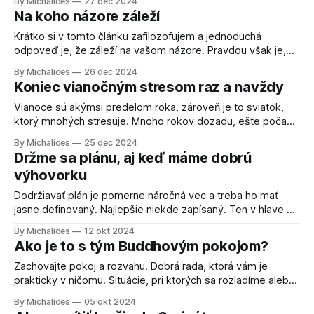
By Michalides
27 dec 2024
žijem život. Ako sa tieto 2 veci miešajú a prečo firmy
Na koho názore záleží
vymysleli work-life a prečo sa tým tak strašne
Krátko si v tomto článku zafilozofujem a jednoduchá
odpoveď je, že záleží na vašom názore. Pravdou však je,
že si robíme starosti o tom, čo si kto o nás myslí, ako
By Michalides
26 dec 2024
vyzeráme na ulici, ako vyzeráme v kancelárii alebo či sme
Koniec vianočným stresom raz a navždy
sa vyjadrovali alebo hovorili tak, ako sme mali. Prenesené
Vianoce sú akýmsi predelom roka, zároveň je to sviatok,
ktorý mnohých stresuje. Mnoho rokov dozadu, ešte počas
strednej školy, som chápal Vianoce a prázdniny, ako
By Michalides
25 dec 2024
možnosť oddýchnuť si a pripraviť sa do nového roku. Tiež
Držme sa plánu, aj keď máme dobrú
dohnať nejaké resty v rámci domácich úloh. Postupom času
výhovorku
sa však Vianoce u mňa stávali
Dodržiavať plán je pomerne náročná vec a treba ho mať
jasne definovaný. Najlepšie niekde zapísaný. Ten v hlave sa
dá veľmi ľahko zohnúť a pomeniť mu parametre. Pri pláne
By Michalides
12 okt 2024
v hlave nie je vidno historické súvislosti. Môžete sa pokúsiť
Ako je to s tým Buddhovým pokojom?
rozpamätať na jednotlivé jeho verzie, no je riziko, že sa
budú
Zachovajte pokoj a rozvahu. Dobrá rada, ktorá vám je
prakticky v ničomu. Situácie, pri ktorých sa rozladíme alebo
sme nepokojní, sú všade okolo nás a neraz si aj sami
By Michalides
05 okt 2024
vytvárame. O tom ako zachovať pokoj aj vo vypätých