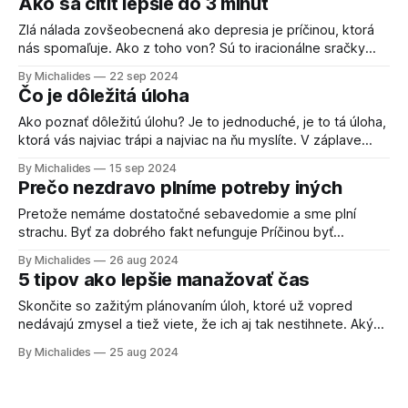
Ako sa cítiť lepšie do 3 minút
situáciách, sa veľmi dobre hovorí, ale trochu ťažšie sa to
vykoná. Môj
Zlá nálada zovšeobecnená ako depresia je príčinou, ktorá
nás spomaľuje. Ako z toho von? Sú to iracionálne sračky
Toto je základné uvedomenie, ktoré tvorí tú najťažšiu časť.
By Michalides
22 sep 2024
Uvedomiť si, že nálada, ktorú máme, je tu len teraz
Čo je dôležitá úloha
neznamená, že to bude aj zajtra. Neznamená, že to bude o
5 minút
Ako poznať dôležitú úlohu? Je to jednoduché, je to tá úloha,
ktorá vás najviac trápi a najviac na ňu myslíte. V záplave
rôznych vybavovačiek, odpovedaní na emaily a riešeniu
By Michalides
15 sep 2024
iných čiastkových vecí, je to práve tá úloha, ktorú treba
Prečo nezdravo plníme potreby iných
vyriešiť ako prvú alebo čím skôr. V minulosti som bol
notorickým
Pretože nemáme dostatočné sebavedomie a sme plní
strachu. Byť za dobrého fakt nefunguje Príčinou byť
takpovediac za pekného býva častým dôvodom, prečo
By Michalides
26 aug 2024
plníme potreby iných a nevieme povedať nie. Semináre na
5 tipov ako lepšie manažovať čas
to, ako si lepšie manažovať čas a ako sa naučiť povedať nie,
fungovať nebudú. Môžu nadchnúť a netvrdím, že
Skončite so zažitým plánovaním úloh, ktoré už vopred
nedávajú zmysel a tiež viete, že ich aj tak nestihnete. Aký
má teda význam plniť si takýto zoznam úloh? Prestaňme si
By Michalides
25 aug 2024
plniť zoznam úloh taskami, ktoré skrátka vieme, že
nestihneme a radšej ich naplánujeme na iný deň. Vyhnete
sa frustrácii z toho,