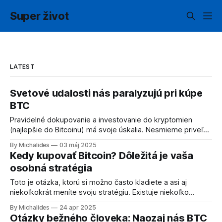
Super život
LATEST
Svetové udalosti nás paralyzujú pri kúpe
BTC
Pravidelné dokupovanie a investovanie do kryptomien
(najlepšie do Bitcoinu) má svoje úskalia. Nesmieme priveľmi
reagovať na katastrofické informácie z médií. Každý môže
By Michalides
03 máj 2025
mať vlastnú stratégiu a je to prirodzené. Ako sa vysporiadať
Kedy kupovať Bitcoin? Dôležitá je vaša
s dodržiavaním stratégie pravidelných nákupov si prečítate
osobná stratégia
v tomto článku. Poďme teraz na iné úskalia dodržiavania
našich vlastných
Toto je otázka, ktorú si možno často kladiete a asi aj
niekoľkokrát meníte svoju stratégiu. Existuje niekoľko
všeobecne známych stratégií ako napríklad DCA, teda
By Michalides
24 apr 2025
postupné dokupovanie a priemerovanie. Nákupy môžete
Otázky bežného človeka: Naozaj nás BTC