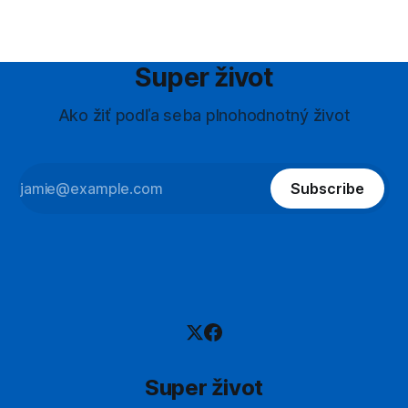
Super život
Ako žiť podľa seba plnohodnotný život
Subscribe
Super život