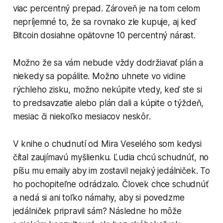
viac percentný prepad. Zároveň je na tom celom
nepríjemné to, že sa rovnako zle kupuje, aj keď
Bitcoin dosiahne opätovne 10 percentný nárast.
Možno že sa vám nebude vždy dodržiavať plán a
niekedy sa popálite. Možno uhnete vo vidine
rýchleho zisku, možno nekúpite vtedy, keď ste si
to predsavzatie alebo plán dali a kúpite o týždeň,
mesiac či niekoľko mesiacov neskôr.
V knihe o chudnutí od Mira Veselého som kedysi
čítal zaujímavú myšlienku. Ľudia chcú schudnúť, no
píšu mu emaily aby im zostavil nejaký jedálniček. To
ho pochopiteľne odrádzalo. Človek chce schudnúť
a nedá si ani toľko námahy, aby si povedzme
jedálniček pripravil sám? Následne ho môže