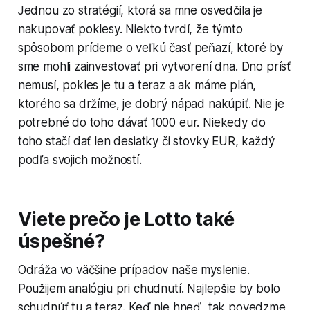
Jednou zo stratégií, ktorá sa mne osvedčila je
nakupovať poklesy. Niekto tvrdí, že týmto
spôsobom prídeme o veľkú časť peňazí, ktoré by
sme mohli zainvestovať pri vytvorení dna. Dno prísť
nemusí, pokles je tu a teraz a ak máme plán,
ktorého sa držíme, je dobrý nápad nakúpiť. Nie je
potrebné do toho dávať 1000 eur. Niekedy do
toho stačí dať len desiatky či stovky EUR, každý
podľa svojich možností.
Viete prečo je Lotto také
úspešné?
Odráža vo väčšine prípadov naše myslenie.
Použijem analógiu pri chudnutí. Najlepšie by bolo
schudnúť tu a teraz. Keď nie hneď, tak povedzme