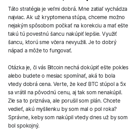
Táto stratégia je veľmi dobrá. Mne zatiaľ vychádza
najviac. Ak už kryptomena stúpa, chceme možno
nejakým spôsobom počkať na korekciu a mať ešte
takú tú povestnú šancu nakúpiť lepšie. Využiť
šancu, ktorú sme včera nevyužili. Je to dobrý
nápad a môže to fungovať.
Otázka je, či vás Bitcoin nechá dokúpiť ešte pokles
alebo budete o mesiac spomínať, aká to bola
vtedy dobrá cena. Verte, že keď BTC stúpol a 5x
sa vrátil na pôvodnú cenu, aj tak som nenakúpil.
Zle sa to priznáva, ale porušil som plán. Chcete
vedieť, akú myšlienku by som mal o pol roka?
Správne, keby som nakúpil vtedy dnes už by som
bol spokojný.