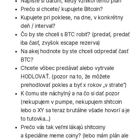
Napíšte si dátum, kedy vznikol tento plán
Prečo si chcete/ kupujete Bitcoin?
Kupujete pri poklese, na dne, v konkrétny
deň / interval?
Čo by ste chceli s BTC robiť? (predať, predať
iba časť, zvyšok escape rezerva)
Na akej hodnote by ste chceli odpredať časť
BTC?
Chcete vôbec predávať alebo vytrvale
HODLOVAŤ. (pozor na to, že môžete
prehodlovať pokles a byť x rokov „v strate“)
K čomu ste náchylný a na čo si dať pozor
(nekupujem v pumpe, nekupujem shitcoin
lebo o XY sa teraz brutálne všade hovorí a je
to tutovka...)
Prečo vás tak veľmi lákajú shitcoiny
a špeciálne meme coiny? (lebo mám plán ale