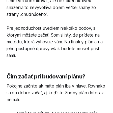
s niekým konzultovať, ale bez akéhokoľvek
snaženia to nevyvoláva dojem veľkej snahy zo
strany „chudnúceho“.
Pre jednoduchosť uvediem niekoľko bodov, s
ktorými môžete začať. Som si istý, že prídete na
metódu, ktorá vyhovuje vám. Na finálny plán a na
jeho postupné úpravy však budete musieť prísť
sami.
Čím začať pri budovaní plánu?
Pokojne začnite ak máte plán iba v hlave. Rovnako
sa dá dobre začať, aj keď ste žiadny plán doteraz
nemali.