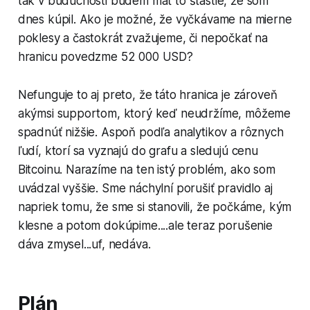
tak v budúcnosti budem mať to šťastie, že som
dnes kúpil. Ako je možné, že vyčkávame na mierne
poklesy a častokrát zvažujeme, či nepočkať na
hranicu povedzme 52 000 USD?
Nefunguje to aj preto, že táto hranica je zároveň
akýmsi supportom, ktorý keď neudržíme, môžeme
spadnúť nižšie. Aspoň podľa analytikov a rôznych
ľudí, ktorí sa vyznajú do grafu a sledujú cenu
Bitcoinu. Narazíme na ten istý problém, ako som
uvádzal vyššie. Sme náchylní porušiť pravidlo aj
napriek tomu, že sme si stanovili, že počkáme, kým
klesne a potom dokúpime....ale teraz porušenie
dáva zmysel...uf, nedáva.
Plán