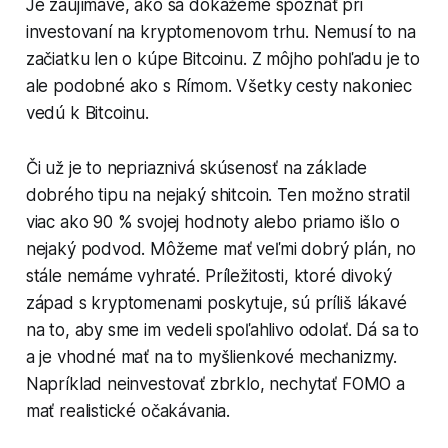
Je zaujímavé, ako sa dokážeme spoznať pri
investovaní na kryptomenovom trhu. Nemusí to na
začiatku len o kúpe Bitcoinu. Z môjho pohľadu je to
ale podobné ako s Rímom. Všetky cesty nakoniec
vedú k Bitcoinu.
Či už je to nepriaznivá skúsenosť na základe
dobrého tipu na nejaký shitcoin. Ten možno stratil
viac ako 90 % svojej hodnoty alebo priamo išlo o
nejaký podvod. Môžeme mať veľmi dobrý plán, no
stále nemáme vyhraté. Príležitosti, ktoré divoký
západ s kryptomenami poskytuje, sú príliš lákavé
na to, aby sme im vedeli spoľahlivo odolať. Dá sa to
a je vhodné mať na to myšlienkové mechanizmy.
Napríklad neinvestovať zbrklo, nechytať FOMO a
mať realistické očakávania.