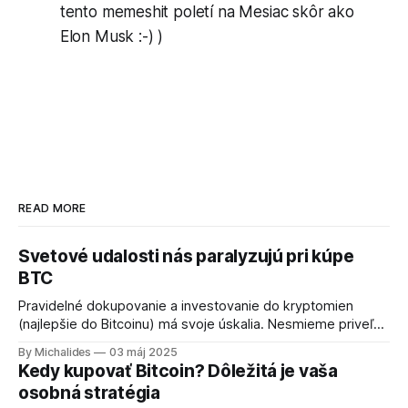
tento memeshit poletí na Mesiac skôr ako
Elon Musk :-) )
READ MORE
Svetové udalosti nás paralyzujú pri kúpe
BTC
Pravidelné dokupovanie a investovanie do kryptomien
(najlepšie do Bitcoinu) má svoje úskalia. Nesmieme priveľmi
reagovať na katastrofické informácie z médií. Každý môže
By Michalides
03 máj 2025
mať vlastnú stratégiu a je to prirodzené. Ako sa vysporiadať
Kedy kupovať Bitcoin? Dôležitá je vaša
s dodržiavaním stratégie pravidelných nákupov si prečítate
osobná stratégia
v tomto článku. Poďme teraz na iné úskalia dodržiavania