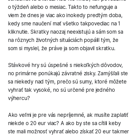
o týždeň alebo o mesiac. Takto to nefunguje a
viem že dnes je viac ako inokedy predtým doba,
kedy sme naučení mať všetko takpovediac na 1
kliknutie. Skratky naozaj neexistujú a sám som sa
na rôznych životných situáciách popálil tým, že
som si myslel, že práve ja som objavil skratku.
Stávkové hry sú úspešné s niekoľkých dôvodov,
no primárne ponúkajú závratné zisky. Zamýšľali ste
sa niekedy nad tým, prečo sú sumy, ktoré môžete
vyhrať tak vysoké, no sú určené pre jedného
výhercu?
Ako veľmi je pre vás nepríjemné, ak musíte zaplatiť
niekde o 20 eur viac? A ako by ste sa cítili keby
ste mali možnosť vyhrať alebo získať 20 eur takmer