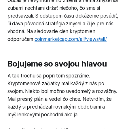
Občas je nevyhnutné ho zmeniť a nemá zmysel sa
zubami nechtami držať niečoho, čo sme si
predsavzali. S odstupom času dokážeme posúdiť,
či dáva pôvodná stratégia zmysel a či je pre nás
vhodná. Na sledovanie cien kryptomien
odporúčam
coinmarketcap.com/all/views/all/
Bojujeme so svojou hlavou
A tak trochu sa popri tom spoznáme.
Kryptomenové začiatky mal každý z nás po
svojom. Niekto bol možno uvedomelý a rozvážny.
Mal presný plán a vedel čo chce. Netvrdím, že
každý si prechádzal rovnakými obdobiami a
myšlienkovými pochodmi ako ja.