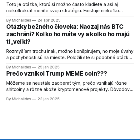
našich vlastných
Toto je otázka, ktorú si možno často kladiete a asi aj
niekoľkokrát meníte svoju stratégiu. Existuje niekoľko
všeobecne známych stratégií ako napríklad DCA, teda
By Michalides
24 apr 2025
postupné dokupovanie a priemerovanie. Nákupy môžete
Otázky bežného človeka: Naozaj nás BTC
okoreniť spôsobom, kedy budete dokupovať pri určitých
zachráni? Koľko ho máte vy a koľko ho majú
poklesoch. Kupovanie pri poklesoch Akonáhle cena klesne
tí „veľkí?
o 5 či 10 %, urobíte nejaký
Rozmýšľam trochu inak, možno konšpirujem, no moje úvahy
a pochybnosti sú na mieste. Položili ste si podobné otázky
aj vy? Neustále rozmýšľam nad tým, ako presne by dokázal
By Michalides
25 jan 2025
Bitcoin nahradiť terajšie FIAT peniaze. Bitcoin ako peniaze
Prečo vznikol Trump MEME coin???
alebo spôsob, ktorý by mohol nahradiť FIAT menu a to
nielen na Slovensku alebo
Môžeme sa neustále zaoberať tým, prečo vznikajú rôzne
shitcoiny a rôzne akože kryptomenové projekty. Dôvodov
môže byť niekoľko a začnem od tých viac
By Michalides
23 jan 2025
sofistikovanejších. Neľakajte sa, sú rovnako ďaleko od
pravdy ako teraz známy oficiálny coin Donalda Trumpa.
Bitcoin je drahý, to je jeden z hlavných argumentov ľudí,
ktorí si