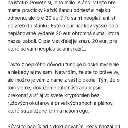
na istotu? Poviete si, je to málo. A áno, v tejto hre
máme prakticky každý šancu odniesť si nejakú
odmenu, ale pre 20 eur? To sa mi neoplatí ani ísť
po žreb do stánku. Ešte o pár riadkov vyššie bolo
neplánované vydanie 20 eur ohromná suma, ktorá
naozaj zabolí. O pár viet ďalej je zrazu 20 eur, pre
ktoré sa vám neoplatí sa ani snažiť...
Takto z nejakého dôvodu funguje ľudské myslenie
a niekedy aj my sami. Netvrdím, že ste to práve vy,
ale možno je vám z náme z vášho okolia. Tým, že o
tom vieme, dokážeme túto nástrahu lepšie
prekonať a ísť aj vo svete kryptomien bez
ružových okuliarov a priveľkých snoch a plánov,
ktoré sú založené len na našom egu.
Súvisí to napríklad s dokupovaním, kedy naozaj pri