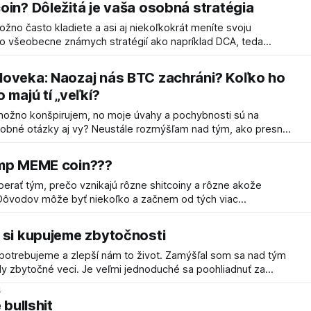
oin? Dôležitá je vaša osobná stratégia
ných
ožno často kladiete a asi aj niekoľkokrát meníte svoju
ľko všeobecne známych stratégií ako napríklad DCA, teda
priemerovanie. Nákupy môžete okoreniť spôsobom, kedy
nie pri poklesoch Akonáhle cena
loveka: Naozaj nás BTC zachráni? Koľko ho
e nejaký
 majú tí „veľkí?
možno konšpirujem, no moje úvahy a pochybnosti sú na
eustále rozmýšľam nad tým, ako presne
eniaze. Bitcoin ako peniaze alebo spôsob,
IAT menu a to nielen na Slovensku alebo
ump MEME coin???
rať tým, prečo vznikajú rôzne shitcoiny a rôzne akože
Dôvodov môže byť niekoľko a začnem od tých viac
ajte sa, sú rovnako ďaleko od pravdy ako teraz známy oficiálny
 Donalda Trumpa. Bitcoin je drahý, to je jeden z hlavných argumentov ľudí, ktorí si
 si kupujeme zbytočnosti
e a zlepší nám to život. Zamýšľal som sa nad tým
y zbytočné veci. Je veľmi jednoduché sa poohliadnuť za
veci, ktoré sme si kúpili, už nepotrebujeme. Tu nejde o to, aby
4
 bullshit