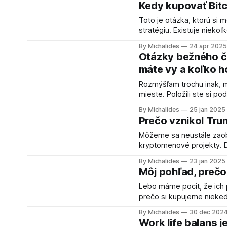
Kedy kupovať Bitc
dodržiavania našich vlast
Toto je otázka, ktorú si m
stratégiu. Existuje nieko
postupné dokupovanie a 
By Michalides
24 apr 2025
budete dokupovať pri určitých poklesoch. Kupova
Otázky bežného č
klesne o 5 či 10 %, urobít
máte vy a koľko ho
Rozmýšľam trochu inak, 
mieste. Položili ste si podobné otázky aj vy? N
by dokázal Bitcoin nahradiť terajšie FIAT p
By Michalides
25 jan 2025
ktorý by mohol nahradiť F
Prečo vznikol Tr
Môžeme sa neustále zaobe
kryptomenové projekty. 
sofistikovanejších. Neľak
By Michalides
23 jan 2025
coin
Môj pohľad, prečo
Lebo máme pocit, že ich potrebujem
prečo si kupujeme nieked
sebou a zistiť, že mnoho 
By Michalides
30 dec 202
sme mali výčitky, ale aby
Work life balans je