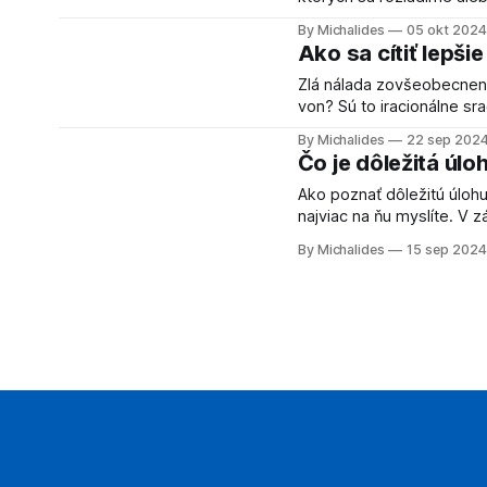
vytvárame. O tom ako zach
By Michalides
05 okt 2024
ale trochu ťažšie sa to v
Ako sa cítiť lepšie
Zlá nálada zovšeobecnená
von? Sú to iracionálne sračky Toto je základné uvedomenie, ktoré tvorí tú najťažšiu časť.
Uvedomiť si, že nálada, k
By Michalides
22 sep 202
Neznamená, že to bude o
Čo je dôležitá úlo
Ako poznať dôležitú úlohu? Je to jednoduché, je to tá úloha, ktorá vás najviac t
najviac na ňu myslíte. V 
iných čiastkových vecí, je
By Michalides
15 sep 2024
V minulosti som bol noto