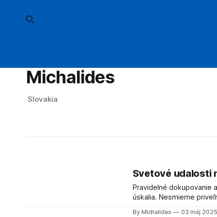
Michalides
Slovakia
Svetové udalosti 
Pravidelné dokupovanie a
úskalia. Nesmieme priveľ
mať vlastnú stratégiu a j
By Michalides
03 máj 202
pravidelných nákupov si p