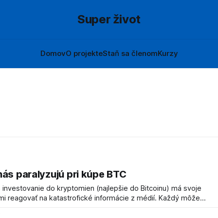
Super život
Domov
O projekte
Staň sa členom
Kurzy
nás paralyzujú pri kúpe BTC
 investovanie do kryptomien (najlepšie do Bitcoinu) má svoje
mi reagovať na katastrofické informácie z médií. Každý môže
e to prirodzené. Ako sa vysporiadať s dodržiavaním stratégie
5
rečítate v tomto článku. Poďme teraz na iné úskalia