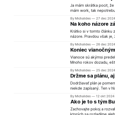
Ja mám skrátka pocit, že w
mám work, tak nepotrebuj
žijem život. Ako sa tieto 
By Michalides
27 dec 202
tak strašne
Na koho názore zá
Krátko si v tomto článku
názore. Pravdou však je, že si robíme starosti o tom, čo si kto o nás myslí, ako
vyzeráme na ulici, ako vyz
By Michalides
26 dec 202
tak, ako sme mali. Prene
Koniec vianočným
Vianoce sú akýmsi predel
Mnoho rokov dozadu, ešte
možnosť oddýchnuť si a pr
By Michalides
25 dec 202
domácich úlo
Držme sa plánu, 
Dodržiavať plán je pomer
niekde zapísaný. Ten v h
pláne v hlave nie je vidn
By Michalides
12 okt 2024
jednotlivé jeho verzie, no 
Ako je to s tým 
Zachovajte pokoj a rozvahu. D
ktorých sa rozladíme aleb