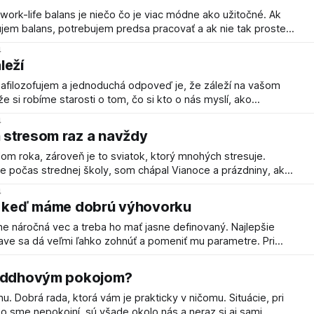
ork-life balans je niečo čo je viac módne ako užitočné. Ak
em balans, potrebujem predsa pracovať a ak nie tak proste
2 veci miešajú a prečo firmy vymysleli work-life a prečo sa tým
4
leží
 zafilozofujem a jednoduchá odpoveď je, že záleží na vašom
eráme v kancelárii alebo či sme sa vyjadrovali alebo hovorili
4
sené
 stresom raz a navždy
om roka, zároveň je to sviatok, ktorý mnohých stresuje.
 počas strednej školy, som chápal Vianoce a prázdniny, ako
ipraviť sa do nového roku. Tiež dohnať nejaké resty v rámci
4
h. Postupom času sa však Vianoce u mňa stávali
aj keď máme dobrú výhovorku
ne náročná vec a treba ho mať jasne definovaný. Najlepšie
lave sa dá veľmi ľahko zohnúť a pomeniť mu parametre. Pri
o historické súvislosti. Môžete sa pokúsiť rozpamätať na
je riziko, že sa budú
Buddhovým pokojom?
obrá rada, ktorá vám je prakticky v ničomu. Situácie, pri
o sme nepokojní, sú všade okolo nás a neraz si aj sami