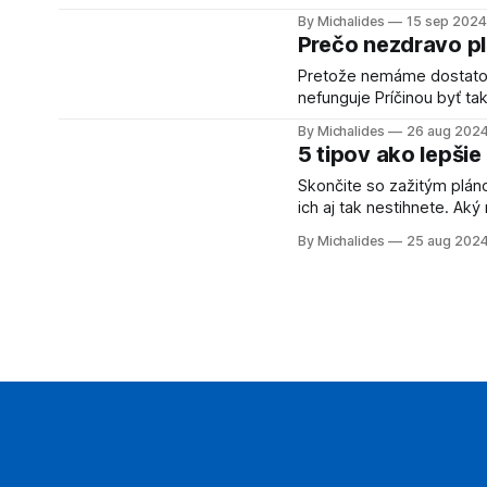
iných čiastkových vecí, je
By Michalides
15 sep 2024
V minulosti som bol noto
Prečo nezdravo pl
Pretože nemáme dostatočné seba
nefunguje Príčinou byť takpovediac za pekného býva častým dôvodom, prečo plníme
potreby iných a nevieme 
By Michalides
26 aug 202
ako sa naučiť povedať ni
5 tipov ako lepši
Skončite so zažitým pláno
ich aj tak nestihnete. Aký má teda význam plniť si takýto zoznam úloh? Prestaňme si
plniť zoznam úloh taskami
By Michalides
25 aug 202
na iný deň. Vyhnete sa fru