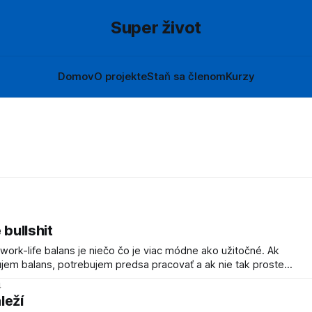
Super život
Domov
O projekte
Staň sa členom
Kurzy
 bullshit
ork-life balans je niečo čo je viac módne ako užitočné. Ak
em balans, potrebujem predsa pracovať a ak nie tak proste
2 veci miešajú a prečo firmy vymysleli work-life a prečo sa tým
4
leží