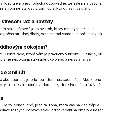
 zafilozofujem a jednoduchá odpoveď je, že záleží na vašom
eráme v kancelárii alebo či sme sa vyjadrovali alebo hovorili
4
sené
 stresom raz a navždy
om roka, zároveň je to sviatok, ktorý mnohých stresuje.
 počas strednej školy, som chápal Vianoce a prázdniny, ako
ipraviť sa do nového roku. Tiež dohnať nejaké resty v rámci
4
h. Postupom času sa však Vianoce u mňa stávali
Buddhovým pokojom?
obrá rada, ktorá vám je prakticky v ničomu. Situácie, pri
o sme nepokojní, sú všade okolo nás a neraz si aj sami
ovať pokoj aj vo vypätých situáciách, sa veľmi dobre hovorí,
ykoná. Môj
 do 3 minút
 ako depresia je príčinou, ktorá nás spomaľuje. Ako z toho
torú máme, je tu len teraz neznamená, že to bude aj zajtra.
4
 5 minút
ha
rápi a
záplave rôznych vybavovačiek, odpovedaní na emaily a riešeniu