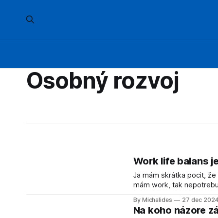
Osobný rozvoj
Work life balans je
Ja mám skrátka pocit, že w
mám work, tak nepotrebuj
žijem život. Ako sa tieto 
By Michalides
27 dec 202
tak strašne
Na koho názore zá