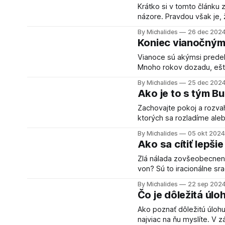
Krátko si v tomto článku
názore. Pravdou však je, že si robíme starosti o tom, čo si kto o nás myslí, ako
vyzeráme na ulici, ako vyz
By Michalides
26 dec 202
tak, ako sme mali. Prene
Koniec vianočným
Vianoce sú akýmsi predel
Mnoho rokov dozadu, ešte
možnosť oddýchnuť si a pr
By Michalides
25 dec 202
domácich úlo
Ako je to s tým 
Zachovajte pokoj a rozvahu. D
ktorých sa rozladíme aleb
vytvárame. O tom ako zach
By Michalides
05 okt 2024
ale trochu ťažšie sa to v
Ako sa cítiť lepšie
Zlá nálada zovšeobecnená
von? Sú to iracionálne sračky Toto je základné uvedomenie, ktoré tvorí tú najťažšiu časť.
Uvedomiť si, že nálada, k
By Michalides
22 sep 202
Neznamená, že to bude o
Čo je dôležitá úlo
Ako poznať dôležitú úlohu? Je to jednoduché, je to tá úloha, ktorá vás najviac t
najviac na ňu myslíte. V 