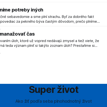
 to práve tá úloha, ktorú treba vyriešiť ako prvú alebo čím skôr.
rickým
níme potreby iných
vedomie a sme plní strachu. Byť za dobrého fakt
povedať nie. Semináre na to, ako si lepšie manažovať čas a
4
e, fungovať nebudú. Môžu nadchnúť a netvrdím, že
e manažovať čas
vaním úloh, ktoré už vopred nedávajú zmysel a tiež viete, že
, ktoré skrátka vieme, že nestihneme a radšej ich naplánujeme
4
strácii z toho,
Super život
Ako žiť podľa seba plnohodnotný život